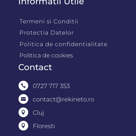
Informatii Utile
Termeni si Conditii
Protectia Datelor
Politica de confidentialitate
Politica de cookies
Contact
0727 717 353

contact@rekineto.ro

Cluj

Floresti
