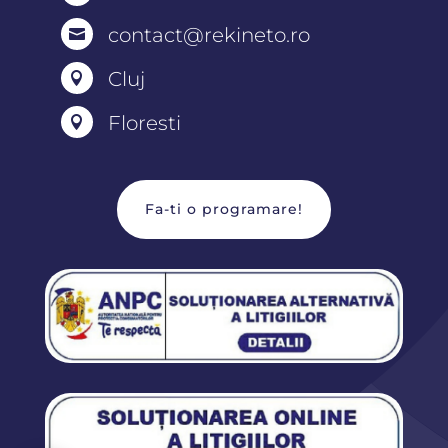
contact@rekineto.ro

Cluj

Floresti

Fa-ti o programare!